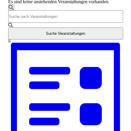
Es sind keine anstehenden Veranstaltungen vorhanden.
Veranstaltungen
Suche
Bitte
Suche
Schlüsselwort
und
eingeben.
Suche
Ansichten,
nach
Suche Veranstaltungen
Navigation
Veranstaltungen
Veranstaltung
Liste
Schlüsselwort.
Ansichten-
Navigation