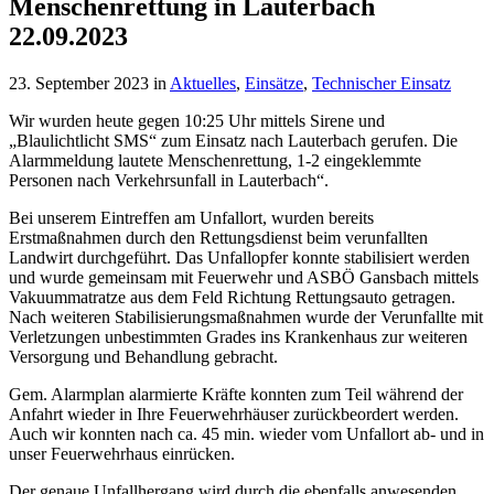
Menschenrettung in Lauterbach
22.09.2023
23. September 2023
in
Aktuelles
,
Einsätze
,
Technischer Einsatz
Wir wurden heute gegen 10:25 Uhr mittels Sirene und
„Blaulichtlicht SMS“ zum Einsatz nach Lauterbach gerufen. Die
Alarmmeldung lautete Menschenrettung, 1-2 eingeklemmte
Personen nach Verkehrsunfall in Lauterbach“.
Bei unserem Eintreffen am Unfallort, wurden bereits
Erstmaßnahmen durch den Rettungsdienst beim verunfallten
Landwirt durchgeführt. Das Unfallopfer konnte stabilisiert werden
und wurde gemeinsam mit Feuerwehr und ASBÖ Gansbach mittels
Vakuummatratze aus dem Feld Richtung Rettungsauto getragen.
Nach weiteren Stabilisierungsmaßnahmen wurde der Verunfallte mit
Verletzungen unbestimmten Grades ins Krankenhaus zur weiteren
Versorgung und Behandlung gebracht.
Gem. Alarmplan alarmierte Kräfte konnten zum Teil während der
Anfahrt wieder in Ihre Feuerwehrhäuser zurückbeordert werden.
Auch wir konnten nach ca. 45 min. wieder vom Unfallort ab- und in
unser Feuerwehrhaus einrücken.
Der genaue Unfallhergang wird durch die ebenfalls anwesenden