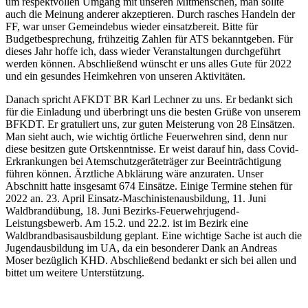
um respektvollen Umgang mit unseren Mitmenschen, man sollte
auch die Meinung anderer akzeptieren. Durch rasches Handeln der
FF, war unser Gemeindebus wieder einsatzbereit. Bitte für
Budgetbesprechung, frühzeitig Zahlen für ATS bekanntgeben. Für
dieses Jahr hoffe ich, dass wieder Veranstaltungen durchgeführt
werden können. Abschließend wünscht er uns alles Gute für 2022
und ein gesundes Heimkehren von unseren Aktivitäten.
Danach spricht AFKDT BR Karl Lechner zu uns. Er bedankt sich
für die Einladung und überbringt uns die besten Grüße von unserem
BFKDT. Er gratuliert uns, zur guten Meisterung von 28 Einsätzen.
Man sieht auch, wie wichtig örtliche Feuerwehren sind, denn nur
diese besitzen gute Ortskenntnisse. Er weist darauf hin, dass Covid-
Erkrankungen bei Atemschutzgeräteträger zur Beeinträchtigung
führen können. Ärztliche Abklärung wäre anzuraten. Unser
Abschnitt hatte insgesamt 674 Einsätze. Einige Termine stehen für
2022 an. 23. April Einsatz-Maschinistenausbildung, 11. Juni
Waldbrandübung, 18. Juni Bezirks-Feuerwehrjugend-
Leistungsbewerb. Am 15.2. und 22.2. ist im Bezirk eine
Waldbrandbasisausbildung geplant. Eine wichtige Sache ist auch die
Jugendausbildung im UA, da ein besonderer Dank an Andreas
Moser bezüglich KHD. Abschließend bedankt er sich bei allen und
bittet um weitere Unterstützung.