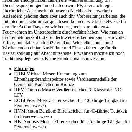
nebenbei erledigt haben zählen die Wahlversammlung, div.
Dienstbesprechungen innerhalb unserer FF, aber auch reger
überörtlicher Austausch mit unseren Nachbar-Feuerwehren.
Außerdem gehören dazu aber auch div. Vorbereitungsarbeiten, die
mitunter auch sehr umfangreich sein können, wie beispielweise für
den Fire Action Day, den wir heuer gemeinsam mit den 4
Feuerwehren im Unterabschnitt durchgeführt haben. Wie man an
der Teilnehmerzahl trotz Schlechtwetter erkennen kann, -ein voller
Erfolg, und daher auch 2022 geplant. Wir stellten auch an 2
Wochenenden einige Ausbildner und Einsatzfahrzeuge für die
Basisausbildung auf Abschnittsebene. Erwähnen möchte ich noch
Traditionspflege wie z.B. die Fronleichnamsprozession.
Ehrungen
EHBI Michael Moser: Ernennung zum
Ehrenhauptbrandinspektor sowie Verdienstmedaille der
Gemeinde Karlstetten in Bronze
HFM Thomas Moser: Verdienstzeichen 3. Klasse des NÖ
LFV
EOBI Peter Moser: Ehrenzeichen für 40-jährige Tätigkeit im
Feuerwehrwesen
HVM Anton Bandion: Ehrenzeichen für 40-jährige Tätigkeit
im Feuerwehrwesen
HBI Andreas Moser: Ehrenzeichen für 25-jährige Tätigkeit im
Feuerwehrwesen