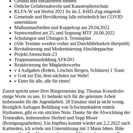
Gesund und einsatzbereit bleiben
Örtliche Gefahrenabwehr und Katastrophenschutz
KLFA-W seit Herbst 2021 fix im 2. KHD-Zug eingeteilt
Gemeinde und Bevölkerung falls erforderlich bei COVID
unterstützen
Maibaumaufstellen und Kuppelcup am 29.04.2022
Sonnwendfest am 25. und Segnung MTF 26.06.2022
Schulungen und Übungen lt. Terminplan
(Alle Termine werden vorher auf Durchführbarkeit überprüft)
Revitalisierung und Modernisierung Abschleppachse
Projekt Atemschutz-23
Truppmannausbildung AFKDO
Reaktivierung der Mitgliederwerbu
v 4 Aufgaben (Retten, Löschen Bergen, Schützen) 1 Team
v Gott zur Ehr, dem nächsten zur Wehr!
v Einer für alle, alle für einen!
Zuerst spricht unser Herr Bürgermeister Ing. Thomas Kraushofer
einige Worte zu uns. Er bedankt sich für die geleistete Arbeit
insbesondre für die Jugendarbeit. 28 Einsätze sind ja nicht wenig.
Bezüglich Anfragen Befüllung von Schwimmbädern mittels
Hydranten, gibt es ein stricktes Nein. Danke für die Abwicklung der
Teststraßen, insbesondere Herbert und Sepp Moser
(Reinigungsarbeiten). Ein Impfbus kommt wieder am 2.2.2022 nach
Karlstetten, ich würde um Unterstützung mit 3 Mann bitten. Bitte