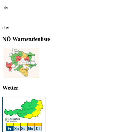
bty
dav
NÖ Warnstufenliste
Wetter