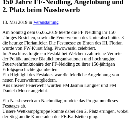
150 Jahre FF-Neidling, Angelobung und
2. Platz beim Nassbewerb
13. Mai 2019
in
Veranstaltung
Am Sonntag dem 05.05.2019 feierte die FF-Neidling ihr 150
jähriges Bestehen, sowie die Feuerwehren des Unterabschnittes 3
die heurige Florianifeier. Die Festmesse zu Ehren des Hl. Florian
wurde von FW-Kurat Mag. Piwowarski zelebriert.
Im Anschluss folgte ein Festakt bei Welchem zahlreiche Vertreter
der Politik, anderer Blaulichtorganisationen und hochrangige
Feuerwehrfunktionäre der FF-Neidling zu ihrer 150-jährigen
Erfolgsgeschichte gratulierten.
Ein Highlight des Festaktes war die feierliche Angelobung von
neuen Feuerwehrmitgliedern.
Aus unserer Feuerwehr wurden FM Jasmin Langner und FM
Daniela Moser angelobt.
Ein Nassbewerb am Nachmittag rundete das Programm dieses
Festtages ab.
Unsere Wettkampfgruppe konnte dabei den 2. Platz erringen, wobei
der Sieg an die Kameraden der FF-Karlstetten ging.