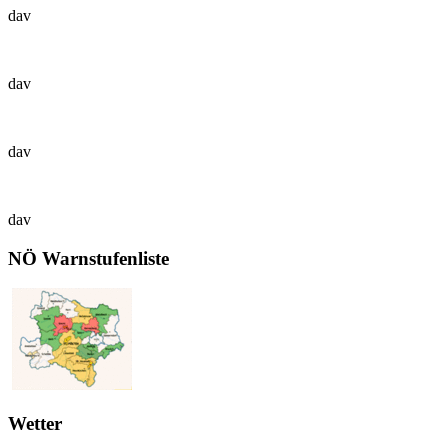
dav
dav
dav
dav
NÖ Warnstufenliste
Wetter