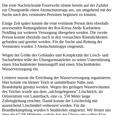
Die erste Nachrückende Feuerwehr rüstete bereits auf der Zufahrt
zur Übungsstelle einen Atemschutztrupp aus, um umgehend mit der
Suche nach den vermissten Personen beginnen zu können.
Einige Zeit später konnte die erste vermisste Person dem ebenfalls
anwesenden Rettungsdienst der Rot-Kreuz-Stelle Karlstetten-
Neidling zur weiteren Versorgung übergeben werden. Die zweite
Person konnte ebenfalls rasch in den verrauchten Räumlichkeiten
gefunden und gerettet werden. Für die Suche und Rettung der
Vermissten wurden 3 Atemschutztrupps eingesetzt.
Wegen der Größe des Gebäudes und Komplexität der Lösch- und
Sucharbeiten teilte der Übungseinsatzleiter zu seiner Unterstützung
einen Abschnittsleiter Innenangriff und einen Abschnittsleiter
Wasserversorgung ein.
Letzterer musste die Errichtung der Wasserversorgung organisieren.
Hier konnte ein kleiner Teich in unmittelbarer Nähe zum
Brandobjekt genutzt werden. Wegen des geringen Wasservolumen
des Teiches wurde aus dem „nächstgelegenen“ Löschteich, im
Ortszentrum von Lauterbach, eine ca. 550 Meter lange
Zubringleitung errichtet. Damit konnte der Löscherfolg mit
ausreichend Löschmittel verbessert werden. Für die
Brandbekämpfung wurden 6 Strahlrohre eingesetzt. Wir freuen uns
über die 67 FF Mitlieder, welche bei der Übung mit vollem Elan