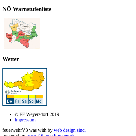
NÖ Warnstufenliste
Wetter
© FF Weyersdorf 2019
Impressum
feuerwehrV3 was
with
by
web design sinci
powered by
warp 7 theme framework