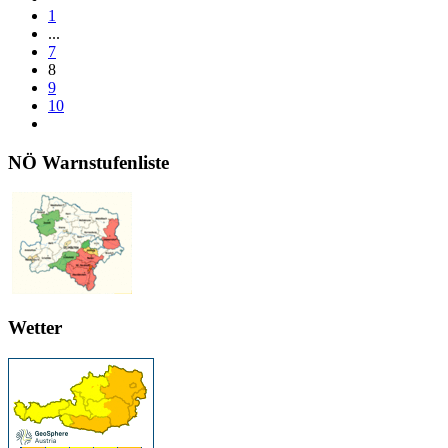
1
...
7
8
9
10
NÖ Warnstufenliste
Wetter