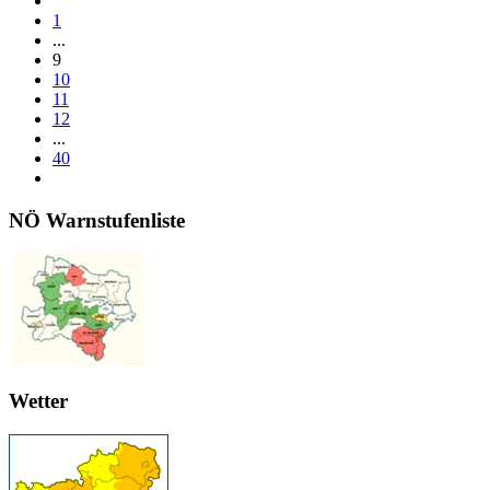
1
...
9
10
11
12
...
40
NÖ Warnstufenliste
Wetter